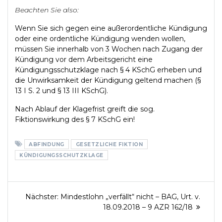
Beachten Sie also:
Wenn Sie sich gegen eine außerordentliche Kündigung
oder eine ordentliche Kündigung wenden wollen,
müssen Sie innerhalb von 3 Wochen nach Zugang der
Kündigung vor dem Arbeitsgericht eine
Kündigungsschutzklage nach § 4 KSchG erheben und
die Unwirksamkeit der Kündigung geltend machen (§
13 I S. 2 und § 13 III KSchG).
Nach Ablauf der Klagefrist greift die sog.
Fiktionswirkung des § 7 KSchG ein!
ABFINDUNG
GESETZLICHE FIKTION
KÜNDIGUNGSSCHUTZKLAGE
Beitragsnavigation
Nächster
Nächster:
Mindestlohn „verfällt“ nicht – BAG, Urt. v.
Beitrag:
18.09.2018 – 9 AZR 162/18